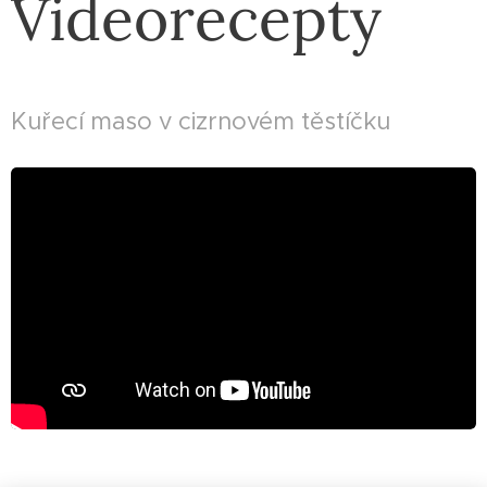
Videorecepty
Kuřecí maso v cizrnovém těstíčku