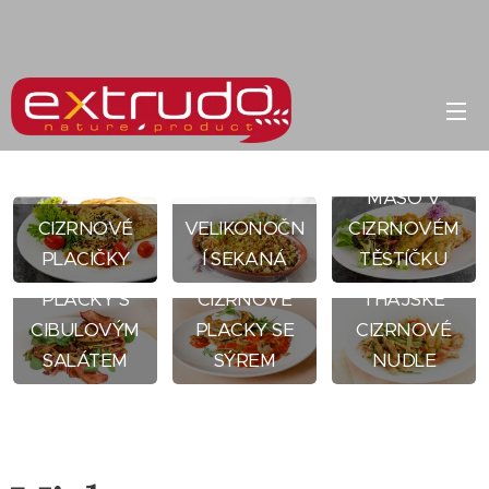
KUŘECÍ
MASO V
CIZRNOVÉ
VELIKONOČN
CIZRNOVÉM
PLACIČKY
Í SEKANÁ
TĚSTÍČKU
CIZRNOVÉ
PLACKY S
CIZRNOVÉ
THAJSKÉ
CIBULOVÝM
PLACKY SE
CIZRNOVÉ
SALÁTEM
SÝREM
NUDLE