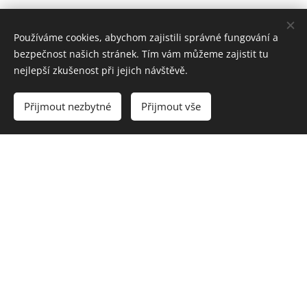
Používáme cookies, abychom zajistili správné fungování a
bezpečnost našich stránek. Tím vám můžeme zajistit tu
nejlepší zkušenost při jejich návštěvě.
Přijmout nezbytné
Přijmout vše
Contact:
EXTRUDO BEČICE I
Bečice 7 I
375 01 Týn