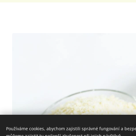
Používáme cookies, abychom zajistili správné fungování a bezp
můžeme zajistit tu nejlepší zkušenost při jejich návštěvě.