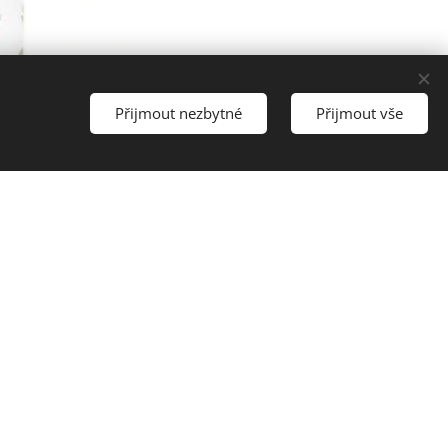
Přijmout nezbytné
Přijmout vše