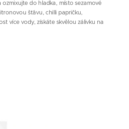
a ozmixujte do hladka, místo sezamové
tronovou šťávu, chilli papričku,
st více vody, získáte skvělou zálivku na