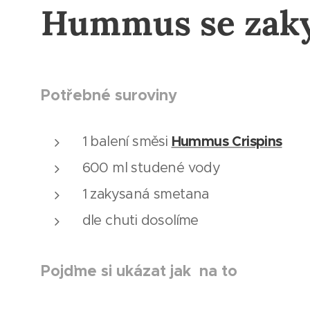
Hummus se zak
Potřebné suroviny
Hummus Crispins
1 balení směsi
600 ml studené vody
1 zakysaná smetana
dle chuti dosolíme
Pojďme si ukázat jak na to