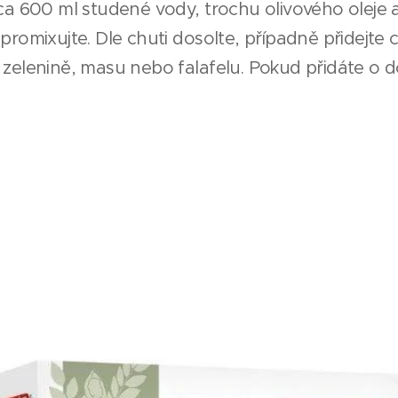
ca 600 ml studené vody, trochu olivového oleje 
omixujte. Dle chuti dosolte, případně přidejte ci
k zelenině, masu nebo falafelu. Pokud přidáte o do