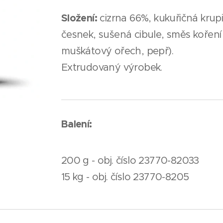
Složení:
cizrna 66%, kukuřičná krup
česnek, sušená cibule, směs koření 
muškátový ořech, pepř).
Extrudovaný výrobek.
Balení:
200 g - obj. číslo 23770-82033
15 kg - obj. číslo 23770-8205