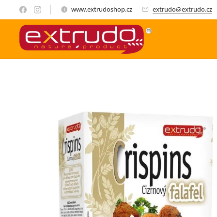
www.extrudoshop.cz
extrudo@extrudo.cz