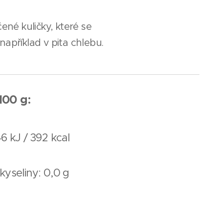
ené kuličky, které se
apříklad v pita chlebu.
100 g:
6 kJ / 392 kcal
yseliny: 0,0 g