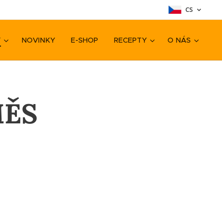
CS
Y
NOVINKY
E-SHOP
RECEPTY
O NÁS
MĚS