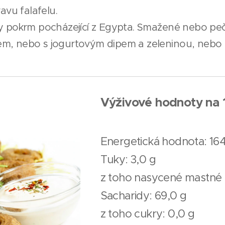
vu falafelu.
sky pokrm pocházející z Egypta. Smažené nebo peč
em, nebo s jogurtovým dipem a zeleninou, nebo n
Výživové hodnoty na 
Energetická hodnota: 164
Tuky: 3,0 g
z toho nasycené mastné k
Sacharidy: 69,0 g
z toho cukry: 0,0 g