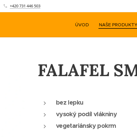
+420 731 446 503
ÚVOD
NAŠE PRODUKT
FALAFEL S
bez lepku
vysoký podíl vlákniny
vegetariánsky pokrm