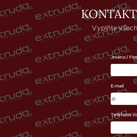
KONTAKTU
Vyplňte všech
Jméno / Fir
E-mail
Telefonní čí