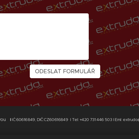
ODESLAT FORMULÁŘ
vou
I
IĆ:60616849, DIČ:CZ60616849 I Tel: +420 731 446 503 I Eml: extrud