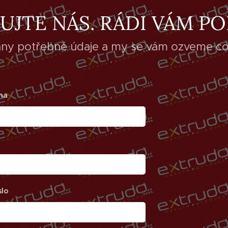
JTE NÁS. RÁDI VÁM POR
ny potřebné údaje a my se vám ozveme co 
ma
slo