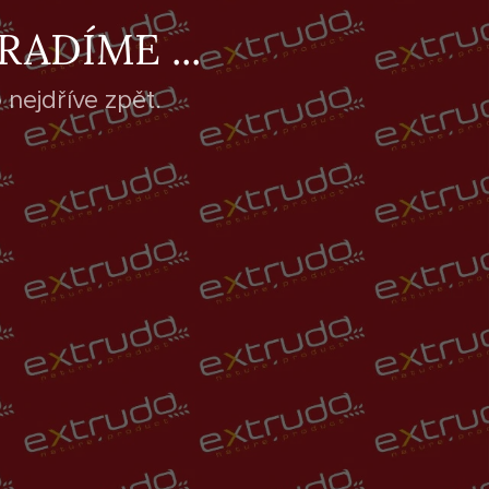
ADÍME ...
nejdříve zpět.