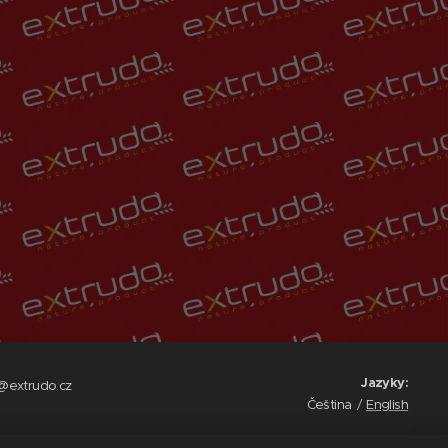
Jazyky
o@extrudo.cz
Čeština
English