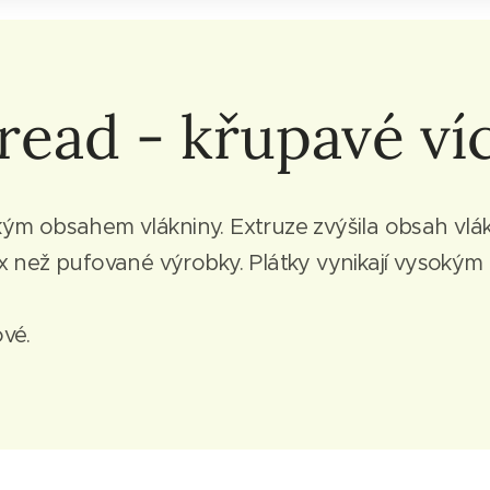
ead - křupavé ví
okým obsahem vlákniny. Extruze zvýšila obsah vlá
dex než pufované výrobky. Plátky vynikají vysok
ové.