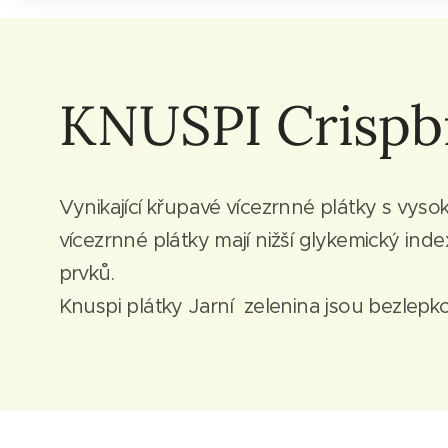
KNUSPI Crispbr
Vynikající křupavé vícezrnné plátky s vys
vícezrnné plátky mají nižší glykemický in
prvků.
Knuspi plátky Jarní zelenina jsou bezlepk