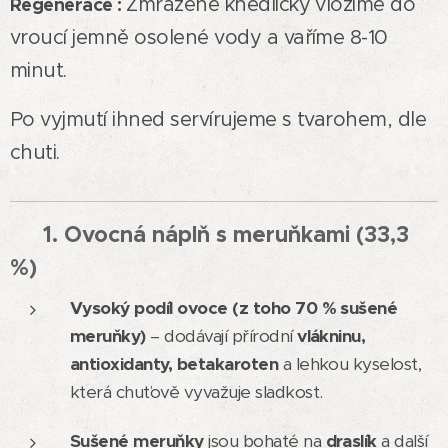
Zmražené knedlíčky vložíme do
Regenerace :
vroucí jemně osolené vody a vaříme 8-10
minut.
Po vyjmutí ihned servírujeme s tvarohem, dle
chuti.
1. Ovocná náplň s meruňkami (33,3
🍑
%)
Vysoký podíl ovoce (z toho 70 % sušené
meruňky)
– dodávají přírodní
vlákninu,
antioxidanty, betakaroten
a lehkou kyselost,
která chuťově vyvažuje sladkost.
Sušené meruňky
jsou bohaté na
draslík
a další