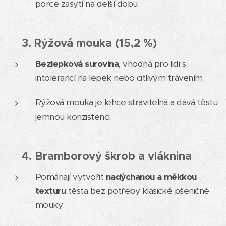
porce zasytí na delší dobu.
3. Rýžová mouka (15,2 %)
🌾
Bezlepková surovina
, vhodná pro lidi s
intolerancí na lepek nebo citlivým trávením.
Rýžová mouka je lehce stravitelná a dává těstu
jemnou konzistenci.
4. Bramborový škrob a vláknina
🥔
Pomáhají vytvořit
nadýchanou a měkkou
texturu
těsta bez potřeby klasické pšeničné
mouky.