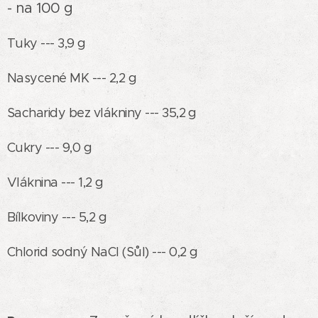
- na 100 g
Tuky --- 3,9 g
Nasycené MK --- 2,2 g
Sacharidy bez vlákniny --- 35,2 g
Cukry --- 9,0 g
Vláknina --- 1,2 g
Bílkoviny --- 5,2 g
Chlorid sodný NaCl (Sůl) --- 0,2 g