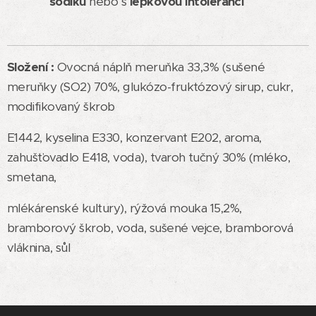
sodíku
nebo s
lepkovou intolerancí
Složení :
Ovocná náplň meruňka 33,3% (sušené
meruňky (SO2) 70%, glukózo-fruktózový sirup, cukr,
modifikovaný škrob
E1442, kyselina E330, konzervant E202, aroma,
zahušťovadlo E418, voda), tvaroh tučný 30% (mléko,
smetana,
mlékárenské kultury), rýžová mouka 15,2%,
bramborový škrob, voda, sušené vejce, bramborová
vláknina, sůl