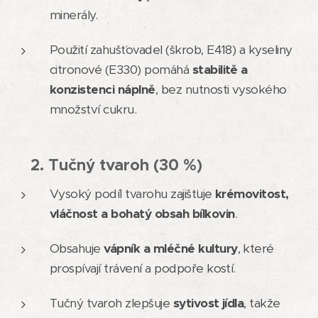
minerály.
Použití zahušťovadel (škrob, E418) a kyseliny
citronové (E330) pomáhá
stabilitě a
konzistenci náplně
, bez nutnosti vysokého
množství cukru.
2. Tučný tvaroh (30 %)
🧀
Vysoký podíl tvarohu zajišťuje
krémovitost,
vláčnost a bohatý obsah bílkovin
.
Obsahuje
vápník a mléčné kultury
, které
prospívají trávení a podpoře kostí.
Tučný tvaroh zlepšuje
sytivost jídla
, takže