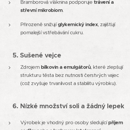
Bramborová vláknina podporuje
trávení a
střevní mikrobiom
.
Přirozeně snižují
glykemický index
, zajišťují
pomalejší vstřebávání cukru.
5. Sušené vejce
🥚
Zdrojem
bílkovin a emulgátorů
, které zlepšují
strukturu těsta bez nutnosti čerstvých vajec
(což zvyšuje trvanlivost a stabilitu výrobku).
6. Nízké množství soli a žádný lepek
🧂
Výrobek je vhodný pro osoby sledující
příjem