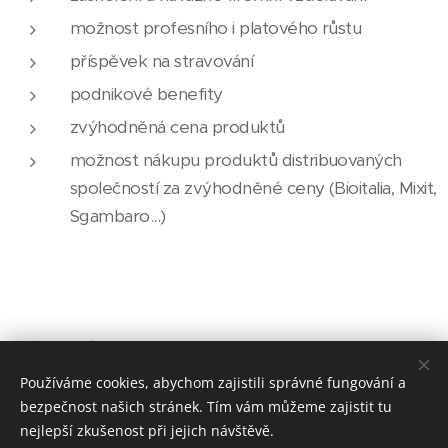
možnost profesního i platového růstu
příspěvek na stravování
podnikové benefity
zvýhodněná cena produktů
možnost nákupu produktů distribuovaných
společností za zvýhodněné ceny (Bioitalia, Mixit,
Sgambaro...)
Jméno a příjmení
Používáme cookies, abychom zajistili správné fungování a
bezpečnost našich stránek. Tím vám můžeme zajistit tu
nejlepší zkušenost při jejich návštěvě.
E-mail