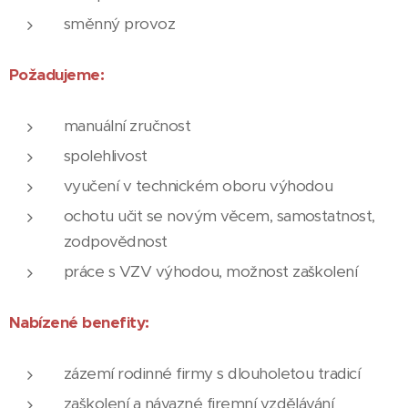
směnný provoz
Požadujeme:
manuální zručnost
spolehlivost
vyučení v technickém oboru výhodou
ochotu učit se novým věcem, samostatnost,
zodpovědnost
práce s VZV výhodou, možnost zaškolení
Nabízené benefity:
zázemí rodinné firmy s dlouholetou tradicí
zaškolení a návazné firemní vzdělávání