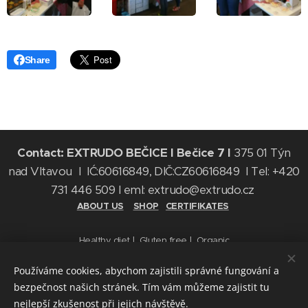
Share
Contact:
EXTRUDO BEČICE I
Bečice 7 I
375 01 Týn
nad Vltavou I IĆ:60616849, DIČ:CZ60616849 I Tel: +420
731 446 509 I eml: extrudo@extrudo.cz
ABOUT US
SHOP
CERTIFIKATES
Healthy diet | Gluten free | Organic
Using our materials only with our agreement.
EXTRUDO BEČICE s.r.o. 2018 | All rights reserved | Source pictures
Používáme cookies, abychom zajistili správné fungování a
www.freepik.com | design Marphi agentura
bezpečnost našich stránek. Tím vám můžeme zajistit tu
Cookies
nejlepší zkušenost při jejich návštěvě.