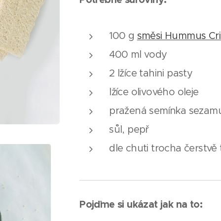
100 g
směsi Hummus Cri
400 ml vody
2 lžíce tahini pasty
lžíce olivového oleje
pražená semínka sezamu
sůl, pepř
dle chuti trocha čerstv
Pojďme
si ukázat jak na to: