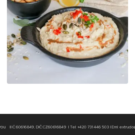
vou
I
IĆ:60616849, DIČ:CZ60616849 I Tel: +420 731 446 503 I Eml: extrud