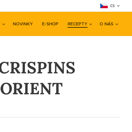
CS
Y
NOVINKY
E-SHOP
RECEPTY
O NÁS
CRISPINS
 ORIENT