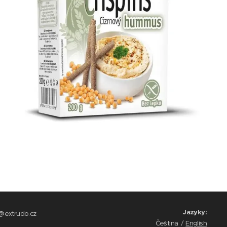
Jazyky
o@extrudo.cz
Čeština
English