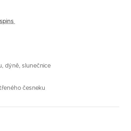
spins
, dýně, slunečnice
ě třeného česneku