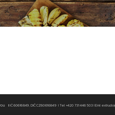
vou
I
IĆ:60616849, DIČ:CZ60616849 I Tel: +420 731 446 503 I Eml: extrud