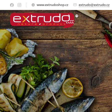
www.extrudoshop.cz
extrudo@extrudo.cz