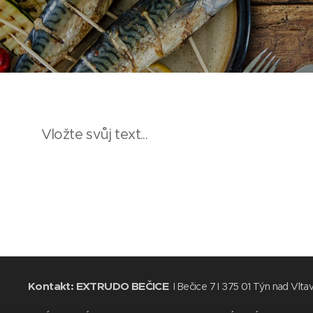
Vložte svůj text...
Kontakt:
EXTRUDO BEČICE
I Bečice 7 I 375 01 Týn nad Vlta