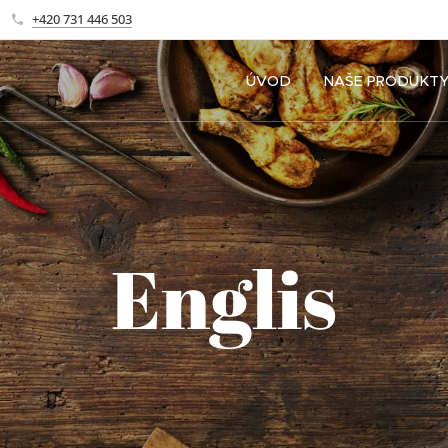
+420 731 446 503
ÚVOD
NAŠE PRODUKT
Englis