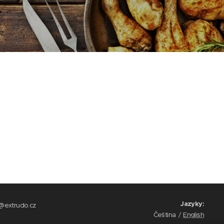
Jazyky
o@extrudo.cz
Čeština
English