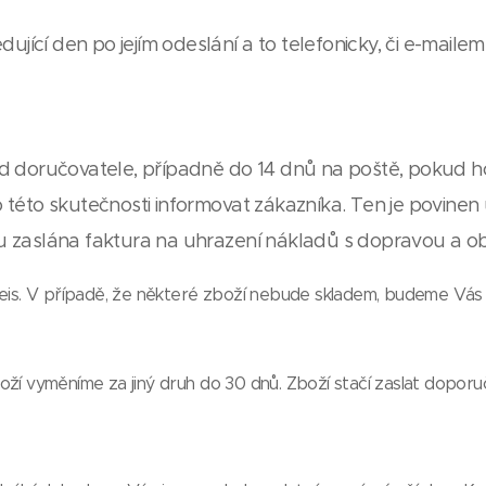
jící den po jejím odeslání a to telefonicky, či e-mailem
 od doručovatele, případně do 14 dnů na poště, pokud h
 o této skutečnosti informovat zákazníka. Ten je povin
esu zaslána faktura na uhrazení nákladů s dopravou a 
 Geis. V případě, že některé zboží nebude skladem, budeme Vás
vyměníme za jiný druh do 30 dnů. Zboží stačí zaslat doporuč