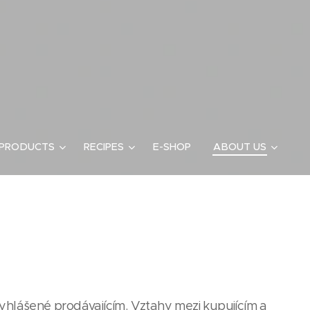
 PRODUCTS
RECIPES
E-SHOP
ABOUT US
yhlášené prodávajícím. Vztahy mezi kupujícím a