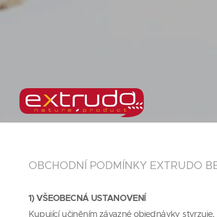
OBCHODNÍ PODMÍNKY EXTRUDO BEČI
1) VŠEOBECNÁ USTANOVENÍ
Kupující učiněním závazné objednávky stvrzuje