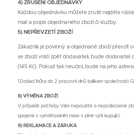
4) ZRUŠENÍ OBJEDNÁVKY
Každou objednávku můžete zrušit nejdéle následu
mail a popis objednaného zboží či služby.
5) NEPŘEVZETÍ ZBOŽÍ
Zákazník je povinný si objednané zboží převzít
se zboží vrátí zpět dodavateli, bude dodavatel
(145 Kč). Pokud tak neučiní, bude na jeho adr
1.Dodací lhůta do 2 pracovní dnů balíkem společnosti
8) VÝMĚNA ZBOŽÍ
V případě potřeby Vám nepoužité a nepoškozené zboží 
spojené s vyměňováním nese v plné výši kupující.
9) REKLAMACE A ZÁRUKA