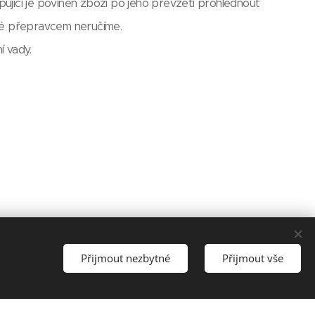
pující je povinen zboží po jeho převzetí prohlédnout
iklé přepravcem neručíme.
í vady.
Přijmout nezbytné
Přijmout vše
ředpisy: