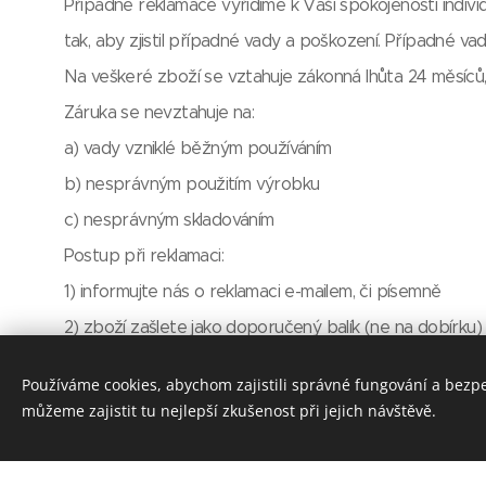
Případné reklamace vyřídíme k Vaší spokojenosti indiv
tak, aby zjistil případné vady a poškození. Případné va
Na veškeré zboží se vztahuje zákonná lhůta 24 měsíců,
Záruka se nevztahuje na:
a) vady vzniklé běžným používáním
b) nesprávným použitím výrobku
c) nesprávným skladováním
Postup při reklamaci:
1) informujte nás o reklamaci e-mailem, či písemně
2) zboží zašlete jako doporučený balík (ne na dobírku)
3) do zásilky uveďte důvod reklamace, vaši adresu
Používáme cookies, abychom zajistili správné fungování a bezp
4) doklad o nabytí reklamovaného zboží v našem obc
můžeme zajistit tu nejlepší zkušenost při jejich návštěvě.
Vaši reklamaci vyřídíme co nejrychleji, nejpozději do 30
- zák. č. 455/1991 Sb., o živnostenském podnikání