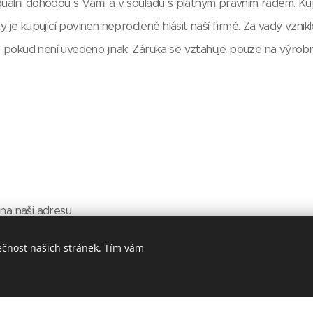
iduální dohodou s Vámi a v souladu s platným právním řádem. Ku
dy je kupující povinen neprodleně hlásit naší firmě. Za vady vzn
 pokud není uvedeno jinak. Záruka se vztahuje pouze na výrobn
 na naši adresu
ečnost našich stránek. Tím vám
hodě
 dnů od jejího vzniku, tedy převzetí zboží naší firmou.Zákony a p