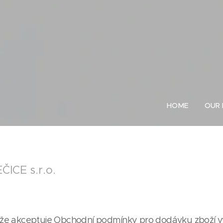
HOME
OUR
CE s.r.o.
, že akceptuje Obchodní podmínky pro dodávku zboží v