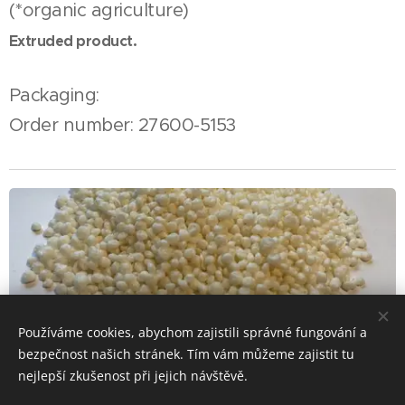
(*organic agriculture)
Extruded product.
Packaging:
Order number: 27600-5153
Používáme cookies, abychom zajistili správné fungování a
bezpečnost našich stránek. Tím vám můžeme zajistit tu
nejlepší zkušenost při jejich návštěvě.