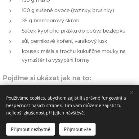
100 g sušené ovoce (rozinky, brusinky)
35 g bramborový škrob
Sáček kypřicího prášku do pečiva bezlepku
sůl, perníkové koření, vanilkový lusk
kousek másla a trochu kukuřičné mouky na
vymaštění a vysypání formy
Pojďme si ukázat jak na to:
Dýni zbavenou vláknitého středu s jádry najemno
Používáme cookies, abychom zajistili správné fungování a
nastrouhejte včetně slupky. Na mírném teple ji duste s
bezpečnost našich stránek. Tím vám můžeme zajistit tu
máslem, špetkou cukru a polovinou cukru tak dlouho
nejlepší zkušenost při jejich návštěvě.
až změkne a cukr počíná karamelizovat. Nakonec
vmíchejte zrnka z vanilkového lusku a asi půl lžičky
Přijmout nezbytné
Přijmout vše
perníkového koření.