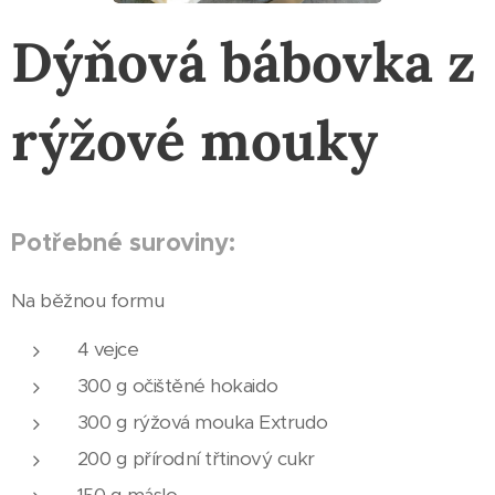
Dýňová bábovka z
rýžové mouky
Potřebné suroviny:
Na běžnou formu
4 vejce
300 g očištěné hokaido
300 g rýžová mouka Extrudo
200 g přírodní třtinový cukr
150 g máslo