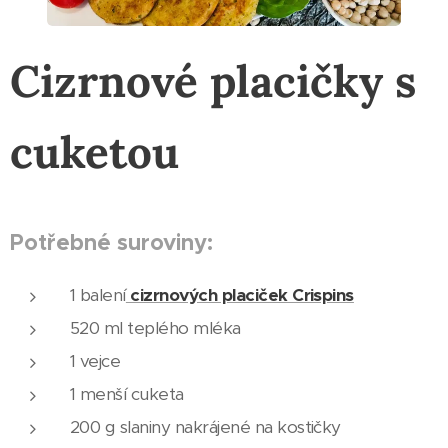
Cizrnové placičky s
cuketou
Potřebné suroviny:
1 balení
cizrnových placiček Crispins
520 ml teplého mléka
1 vejce
1 menší cuketa
200 g slaniny nakrájené na kostičky