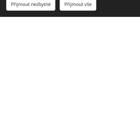
Přijmout nezbytné
Přijmout vše
Kontakt:
EXTRUDO BEČICE
I Bečice 7 I 375 01 Týn nad