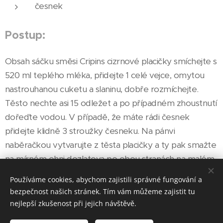
česnek
Postup:
Obsah sáčku směsi Cripins cizrnové placičky smíchejte s
520 ml teplého mléka, přidejte 1 celé vejce, omytou
nastrouhanou cuketu a slaninu, dobře rozmíchejte.
Těsto nechte asi 15 odležet a po případném zhoustnutí
dořeďte vodou. V případě, že máte rádi česnek
přidejte klidně 3 stroužky česneku. Na pánvi
naběračkou vytvarujte z těsta placičky a ty pak smažte
na mírném ohni dozlatova po obou stranách na malém
množství tuku. Podávejte samotné, nebo jako přílohu k
Používáme cookies, abychom zajistili správné fungování a
masovým či zeleninovým směsem.
bezpečnost našich stránek. Tím vám můžeme zajistit tu
nejlepší zkušenost při jejich návštěvě.